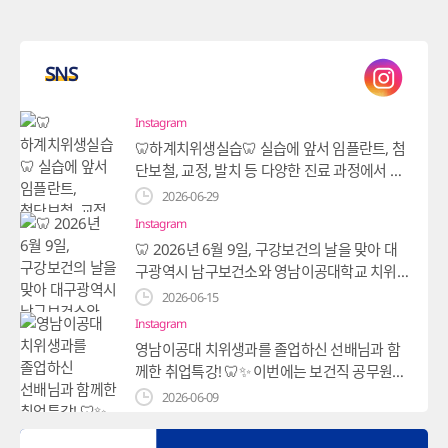
SNS
Instagram
🦷하계치위생실습🦷 실습에 앞서 임플란트, 첨
단보철, 교정, 발치 등 다양한 진료 과정에서 사
용되는 기구들을 직접 살펴보고 언제, 어떻게
2026-06-29
사용하는지 배우는 시간을 가졌어요✨ 또한 실
Instagram
습자로서 갖춰야 할 인사, 복장, 태도 등 기본 자
🦷 2026년 6월 9일, 구강보건의 날을 맞아 대
세까지 익히며 현장에서 필요한 준비를 차근차
구광역시 남구보건소와 영남이공대학교 치위
근 해보았답니다💪🏻 그리고 드디어 시작된 실
생과 학생들이 함께 영대병원역에서 구강건강
2026-06-15
습-! 배운 내용을 바탕으로 직접 기구를 다루고,
체험관을 운영했어요! 주민분들과 직접 소통하
진료 과정에 대해 더 깊이 이해하며 실제 임상
Instagram
며 올바른 구강관리 방법을 안내하고, 구강건강
현장을 직접 경험해보는 가장 뜻깊은 시간이었
영남이공대 치위생과를 졸업하신 선배님과 함
의 중요성을 알릴 수 있었던 뜻깊은 시간이었습
어요😌 설렘과 긴장 속에서 한 단계 더 성장할
께한 취업특강! 🦷✨ 이번에는 보건직 공무원에
니다✨ 많은 관심과 참여로 더욱 의미 있었던 구
수 있었던 하계치위생실습특강이었습니다🤍
대해 A부터 Z까지 탈탈 털어주시는 소중한 시
2026-06-09
강보건의 날🩵 앞으로도 건강한 미소를 위해 함
간이었어요 🥹 졸업후 진로를 대부분 병원을 생
께하겠습니다!
Instagram
각하다가, 보건소에서 하는 일들을 들으니 치과