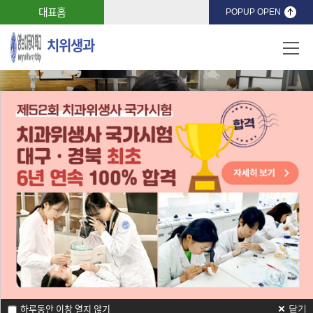
대표홈
POPUP OPEN
치위생과
과학적 실무능력과 국제적 역량을 갖춘
구강건강 지킴이 양성
Department of Dental Hygiene
자주묻는질문
채용공고
하루동안 이창 열지 않기
닫기